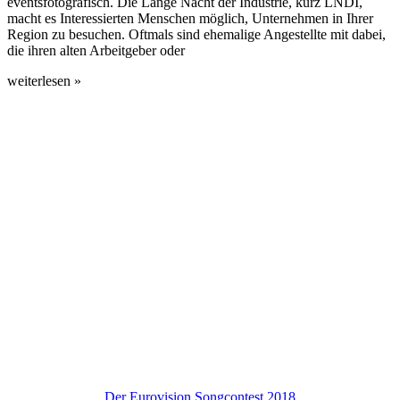
eventsfotografisch. Die Lange Nacht der Industrie, kurz LNDI,
macht es Interessierten Menschen möglich, Unternehmen in Ihrer
Region zu besuchen. Oftmals sind ehemalige Angestellte mit dabei,
die ihren alten Arbeitgeber oder
weiterlesen »
Der Eurovision Songcontest 2018