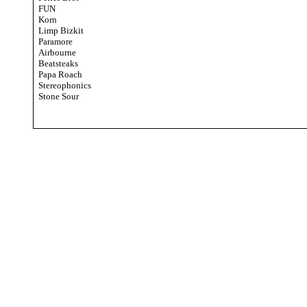
FUN
Korn
Limp Bizkit
Paramore
Airbourne
Beatsteaks
Papa Roach
Stereophonics
Stone Sour