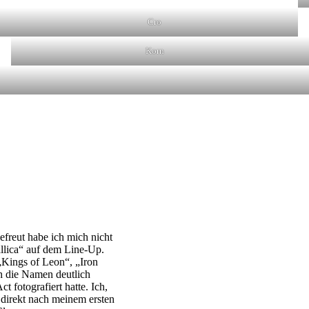
Cro
Korn
efreut habe ich mich nicht
allica“ auf dem Line-Up.
„Kings of Leon“, „Iron
h die Namen deutlich
t fotografiert hatte. Ich,
e direkt nach meinem ersten