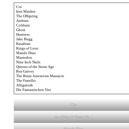
Cro
Iron Maiden
The Offspring
Anthrax
Coldrain
Ghost
Huntress
Jake Bugg
Kasabian
Kings of Leon
Mando Diao
Mastodon
Nine Inch Nails
Queens of the Stone Age
Rea Garvey
The Brian Jonestown Massacre
The Fratellis
Alligatoah
Die Fantastischen Vier
Cro
Jan Delay & Disko No. 1
Mando Diao