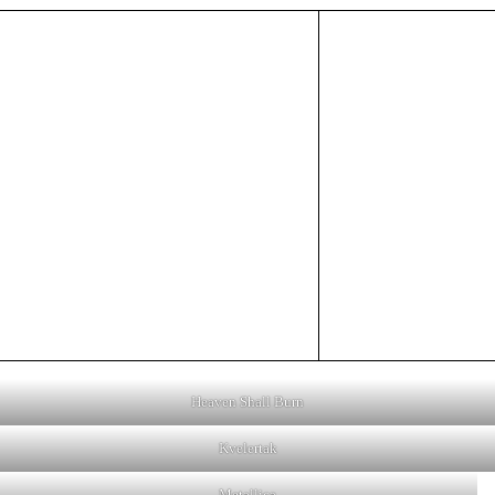
Heaven Shall Burn
Kvelertak
Metallica