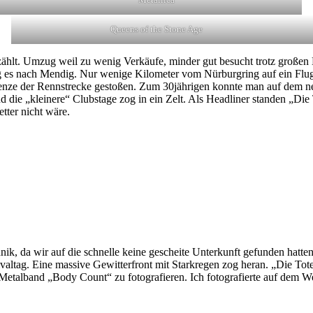
Queens of the Stone Age
zählt. Umzug weil zu wenig Verkäufe, minder gut besucht trotz großen 
 es nach Mendig. Nur wenige Kilometer vom Nürburgring auf ein Flugp
renze der Rennstrecke gestoßen. Zum 30jährigen konnte man auf dem 
 die „kleinere“ Clubstage zog in ein Zelt. Als Headliner standen „Di
etter nicht wäre.
nik, da wir auf die schnelle keine gescheite Unterkunft gefunden hatte
ivaltag. Eine massive Gewitterfront mit Starkregen zog heran. „Die To
talband „Body Count“ zu fotografieren. Ich fotografierte auf dem We