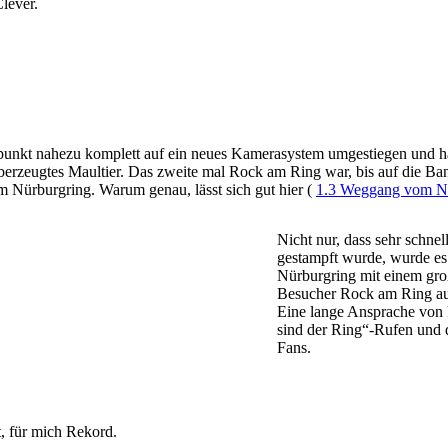
Clever.
tpunkt nahezu komplett auf ein neues Kamerasystem umgestiegen und ha
erzeugtes Maultier. Das zweite mal Rock am Ring war, bis auf die Band
m Nürburgring. Warum genau, lässt sich gut hier (
1.3 Weggang vom N
Nicht nur, dass sehr schne
gestampft wurde, wurde es
Nürburgring mit einem gro
Besucher Rock am Ring auc
Eine lange Ansprache von
sind der Ring“-Rufen und d
Fans.
t, für mich Rekord.