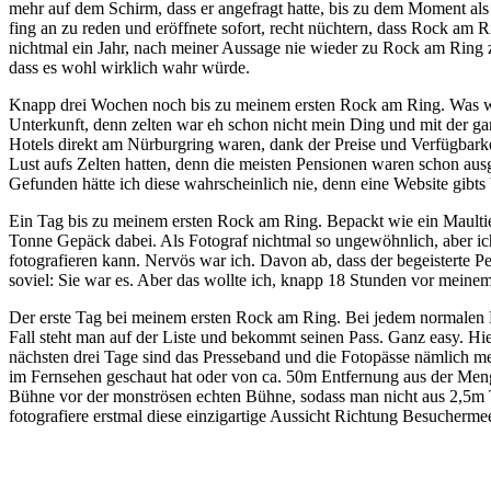
mehr auf dem Schirm, dass er angefragt hatte, bis zu dem Moment als
fing an zu reden und eröffnete sofort, recht nüchtern, dass Rock am Rin
nichtmal ein Jahr, nach meiner Aussage nie wieder zu Rock am Ring zu
dass es wohl wirklich wahr würde.
Knapp drei Wochen noch bis zu meinem ersten Rock am Ring. Was war 
Unterkunft, denn zelten war eh schon nicht mein Ding und mit der g
Hotels direkt am Nürburgring waren, dank der Preise und Verfügbarke
Lust aufs Zelten hatten, denn die meisten Pensionen waren schon aus
Gefunden hätte ich diese wahrscheinlich nie, denn eine Website gibts 
Ein Tag bis zu meinem ersten Rock am Ring. Bepackt wie ein Maultier
Tonne Gepäck dabei. Als Fotograf nichtmal so ungewöhnlich, aber ic
fotografieren kann. Nervös war ich. Davon ab, dass der begeisterte P
soviel: Sie war es. Aber das wollte ich, knapp 18 Stunden vor meinem 
Der erste Tag bei meinem ersten Rock am Ring. Bei jedem normalen Ko
Fall steht man auf der Liste und bekommt seinen Pass. Ganz easy. Hie
nächsten drei Tage sind das Presseband und die Fotopässe nämlich m
im Fernsehen geschaut hat oder von ca. 50m Entfernung aus der Meng
Bühne vor der monströsen echten Bühne, sodass man nicht aus 2,5m T
fotografiere erstmal diese einzigartige Aussicht Richtung Besuchermee