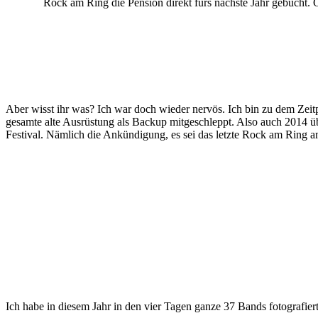
Rock am Ring die Pension direkt fürs nächste Jahr gebucht. 
Aber wisst ihr was? Ich war doch wieder nervös. Ich bin zu dem Zei
gesamte alte Ausrüstung als Backup mitgeschleppt. Also auch 2014 üb
Festival. Nämlich die Ankündigung, es sei das letzte Rock am Ring a
Ich habe in diesem Jahr in den vier Tagen ganze 37 Bands fotografier