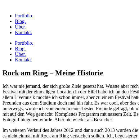
Zum
Inhalt
Portfolio.
springen
Blog.
Über.
Kontakt.
Portfolio.
Blog.
Über.
Kontakt.
Rock am Ring – Meine Historie
Ich war nie jemand, der sich große Ziele gesetzt hat. Wusste aber r
Festival mit der einmaligen Location in der Eifel habe ich an den F
allem Livemusik mochte ich schon immer, aber zu einem Festival hatt
Freunden aus dem Studium doch mal hin fuhr. Es war cool, aber das ein
unterwegs, wurde ich von einem meiner besten Freunde gefragt, ob ic
mit auf den Weg gemacht. Komplettes Programm mit nassem Zelt. Es 
Fotograf hingehen würde. Aber nie wieder als Besucher.
Im weiteren Verlauf des Jahres 2012 und dann auch 2013 wurden die 
es nicht einmal mit Rock am Ring versuchen sollten. Ich, begeisterter 