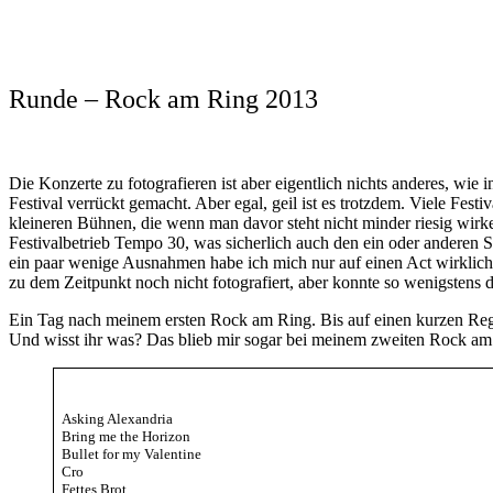
Runde – Rock am Ring 2013
Die Konzerte zu fotografieren ist aber eigentlich nichts anderes, wi
Festival verrückt gemacht. Aber egal, geil ist es trotzdem. Viele Festi
kleineren Bühnen, die wenn man davor steht nicht minder riesig wirke
Festivalbetrieb Tempo 30, was sicherlich auch den ein oder anderen Sh
ein paar wenige Ausnahmen habe ich mich nur auf einen Act wirklich 
zu dem Zeitpunkt noch nicht fotografiert, aber konnte so wenigstens d
Ein Tag nach meinem ersten Rock am Ring. Bis auf einen kurzen Regens
Und wisst ihr was? Das blieb mir sogar bei meinem zweiten Rock am 
Asking Alexandria
Bring me the Horizon
Bullet for my Valentine
Cro
Fettes Brot