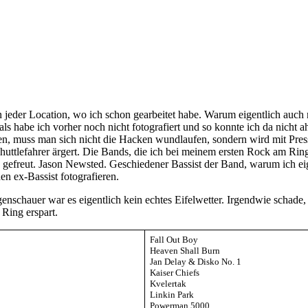
e in jeder Location, wo ich schon gearbeitet habe. Warum eigentlich au
vals habe ich vorher noch nicht fotografiert und so konnte ich da nicht a
n, muss man sich nicht die Hacken wundlaufen, sondern wird mit Presse
uttlefahrer ärgert. Die Bands, die ich bei meinem ersten Rock am Ring f
gefreut. Jason Newsted. Geschiedener Bassist der Band, warum ich eige
en ex-Bassist fotografieren.
chauer war es eigentlich kein echtes Eifelwetter. Irgendwie schade, ab
Ring erspart.
Fall Out Boy
Heaven Shall Burn
Jan Delay & Disko No. 1
Kaiser Chiefs
Kvelertak
Linkin Park
Powerman 5000