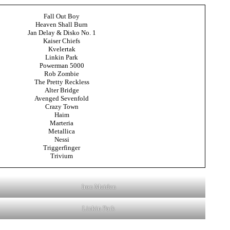
Fall Out Boy
Heaven Shall Burn
Jan Delay & Disko No. 1
Kaiser Chiefs
Kvelertak
Linkin Park
Powerman 5000
Rob Zombie
The Pretty Reckless
Alter Bridge
Avenged Sevenfold
Crazy Town
Haim
Marteria
Metallica
Nessi
Triggerfinger
Trivium
Iron Maiden
Linkin Park