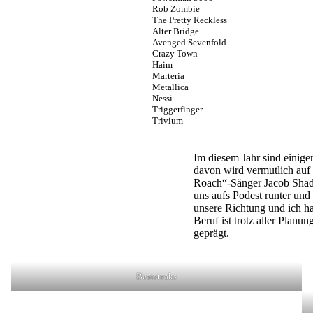
Rob Zombie
The Pretty Reckless
Alter Bridge
Avenged Sevenfold
Crazy Town
Haim
Marteria
Metallica
Nessi
Triggerfinger
Trivium
Im diesem Jahr sind einiger
davon wird vermutlich auf
Roach“-Sänger Jacob Shadd
uns aufs Podest runter und
unsere Richtung und ich ha
Beruf ist trotz aller Pla
geprägt.
Beatsteaks