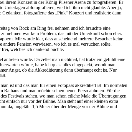
ei ihrem Konzert in der König-Pilsener Arena zu fotografieren. Er
die Unterlagen abfotografieren, weil ich ihm nicht glaubte. Aber ja,
e Gedanken, fotografierte das „Pink“ Konzert und realisierte dann,
reitag von Rock am Ring frei nehmen und ich brauchte eine
 zu nehmen war kein Problem, das mit der Unterkunft schon eher.
klappern. Mir wurde klar, dass anscheinend mehrere Besucher keine
 andere Pension verwiesen, wo ich es mal versuchen sollte.
r frei, welches ich dankend buchte.
 antreten würde. Da zeltet man nichtmal, hat trotzdem gefühlt eine
h erwarten würde, habe ich quasi alles eingepackt, womit man
mmer Angst, ob die Akkreditierung denn überhaupt echt ist. Nur
mist.
an ist und das man für einen Fotopass akkreditiert ist. Im normalen
ie im Rathaus und man möchte seinen neuen Perso abholen. Für die
des Festivals stehen, wo man schon etliche Male die Übertragungen
 einfach nur vor der Bühne. Man steht auf einer kleinen extra
h nun da, ungefähr 1,5 Meter über der Menge vor der Bühne und