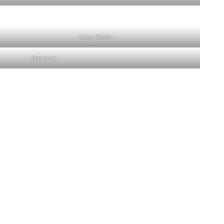
Limp Bizkit
Paramore