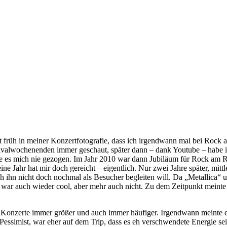
echt früh in meiner Konzertfotografie, dass ich irgendwann mal bei Ro
estivalwochenenden immer geschaut, später dann – dank Youtube – habe 
e es mich nie gezogen. Im Jahr 2010 war dann Jubiläum für Rock am Ri
e Jahr hat mir doch gereicht – eigentlich. Nur zwei Jahre später, mitt
h ihn nicht doch nochmal als Besucher begleiten will. Da „Metallica“ 
war auch wieder cool, aber mehr auch nicht. Zu dem Zeitpunkt meinte
Konzerte immer größer und auch immer häufiger. Irgendwann meinte ein
Pessimist, war eher auf dem Trip, dass es eh verschwendete Energie sei,