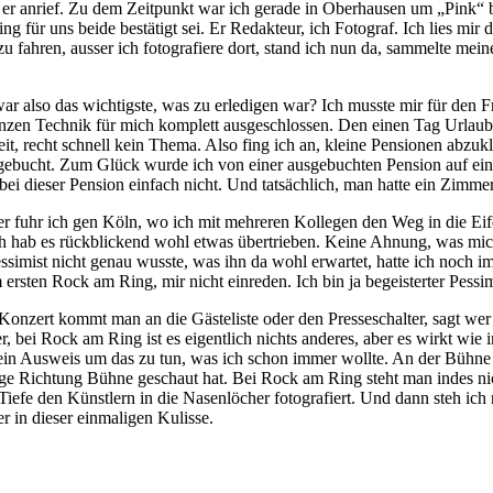
 er anrief. Zu dem Zeitpunkt war ich gerade in Oberhausen um „Pink“ b
g für uns beide bestätigt sei. Er Redakteur, ich Fotograf. Ich lies mir 
 fahren, ausser ich fotografiere dort, stand ich nun da, sammelte mein
also das wichtigste, was zu erledigen war? Ich musste mir für den F
anzen Technik für mich komplett ausgeschlossen. Den einen Tag Urlaub
it, recht schnell kein Thema. Also fing ich an, kleine Pensionen abzu
gebucht. Zum Glück wurde ich von einer ausgebuchten Pension auf eine
bei dieser Pension einfach nicht. Und tatsächlich, man hatte ein Zimme
 fuhr ich gen Köln, wo ich mit mehreren Kollegen den Weg in die Eifel
h hab es rückblickend wohl etwas übertrieben. Keine Ahnung, was mic
essimist nicht genau wusste, was ihn da wohl erwartet, hatte ich noch i
ersten Rock am Ring, mir nicht einreden. Ich bin ja begeisterter Pessi
nzert kommt man an die Gästeliste oder den Presseschalter, sagt wer m
r, bei Rock am Ring ist es eigentlich nichts anderes, aber es wirkt w
ein Ausweis um das zu tun, was ich schon immer wollte. An der Bühne 
e Richtung Bühne geschaut hat. Bei Rock am Ring steht man indes nicht
iefe den Künstlern in die Nasenlöcher fotografiert. Und dann steh ic
r in dieser einmaligen Kulisse.