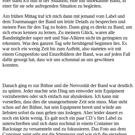
Hier stand ich nun in der Situation, eine mir unbekannte Band, in
einer für sie sehr aufregenden Situation zu begleiten.
Am frühen Mittag traf ich mich dann mit jemand vom Label und
dem Tourmanager der Band um letzte Details zu besprechen und
meinen Pass für den Tag zu holen. Dann ging es direkt zu Band, um
sich etwas kennen zu lernen. Zu meinem Glück, waren alle
Bandmitglieder super nett und Star-Allüren nicht im geringsten zu
erkennen. Was den ganzen Tag sehr beruhigend beginnen lies. Es
war noch ein wenig Zeit bis zum Auftritt, also starteten wir mit
einem Gruppenfoto und Einzelbildern der Band, was auf jeden Fall
dafür gesorgt hat, dass wir uns schonmal an uns gewöhnen
konnten.
Danach ging es zur Bühne und die Nervosität der Band war deutlich
zu spüren. Jeder machte sein Ding um entweder sein Equipment
vorzubereiten oder sich einfach nur abzulenken. Ich kann mir
vorstellen, dass dies die unangenehmste Zeit sein muss. Man steht
schon auf der Bühne, hat sein Equipment bereit und würde am
liebsten sofort da raus gehen uns loslegen. Aber leider dauert es
noch ein klein wenig. Es galt noch ein paar CD´s fürs Label zu
unterschreiben und sich dann nochmal in einem Container im
Backstage zu versammeln und zu fokussieren. Das Foto aus dem
Container zeigt sehr gut die Stimmung und wie sich die einzelnen