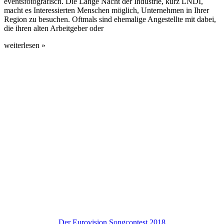
eventsfotografisch. Die Lange Nacht der Industrie, kurz LNDI,
macht es Interessierten Menschen möglich, Unternehmen in Ihrer
Region zu besuchen. Oftmals sind ehemalige Angestellte mit dabei,
die ihren alten Arbeitgeber oder
weiterlesen »
Der Eurovision Songcontest 2018